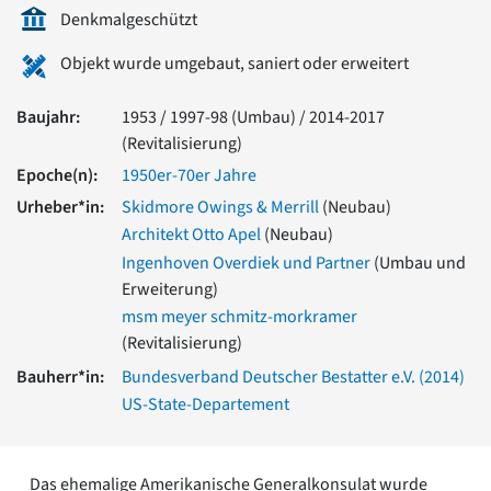
Romanik
Denkmalgeschützt
Vorromanik
Objekt wurde umgebaut, saniert oder erweitert
Römische Antike
Über uns
Baujahr:
1953 / 1997-98 (Umbau) / 2014-2017
Über baukunst-nrw
(Revitalisierung)
Fachbeirat
Epoche(n):
1950er-70er Jahre
Freunde & Förderer
Kontakt
Urheber*in:
Skidmore Owings & Merrill
(Neubau)
Impressum
Architekt Otto Apel
(Neubau)
Datenschutz
Ingenhoven Overdiek und Partner
(Umbau und
Erweiterung)
Suchbegriff eingeben
msm meyer schmitz-morkramer
(Revitalisierung)
Bauherr*in:
Bundesverband Deutscher Bestatter e.V. (2014)
US-State-Departement
Das ehemalige Amerikanische Generalkonsulat wurde