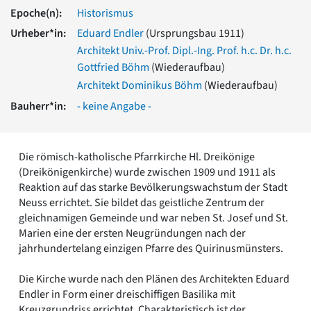
Romanik
Epoche(n):
Historismus
Vorromanik
Urheber*in:
Eduard Endler
(Ursprungsbau 1911)
Römische Antike
Architekt Univ.-Prof. Dipl.-Ing. Prof. h.c. Dr. h.c.
Über uns
Gottfried Böhm
(Wiederaufbau)
Über baukunst-nrw
Architekt Dominikus Böhm
(Wiederaufbau)
Fachbeirat
Bauherr*in:
- keine Angabe -
Freunde & Förderer
Kontakt
Impressum
Die römisch-katholische Pfarrkirche Hl. Dreikönige
Datenschutz
(Dreikönigenkirche) wurde zwischen 1909 und 1911 als
Suchbegriff eingeben
Reaktion auf das starke Bevölkerungswachstum der Stadt
Neuss errichtet. Sie bildet das geistliche Zentrum der
gleichnamigen Gemeinde und war neben St. Josef und St.
Marien eine der ersten Neugründungen nach der
jahrhundertelang einzigen Pfarre des Quirinusmünsters.
Die Kirche wurde nach den Plänen des Architekten Eduard
Endler in Form einer dreischiffigen Basilika mit
Kreuzgrundriss errichtet. Charakteristisch ist der