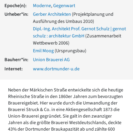
Romanik
Epoche(n):
Moderne
,
Gegenwart
Vorromanik
Urheber*in:
Gerber Architekten
(Projektplanung und
Römische Antike
Ausführung des Umbaus 2010)
Über uns
Dipl.-Ing. Architekt Prof. Gernot Schulz | gernot
Über baukunst-nrw
schulz : architektur GmbH
(Zusammenarbeit
Fachbeirat
Wettbewerb 2006)
Freunde & Förderer
Emil Moog
(Ursprungsbau)
Kontakt
Bauherr*in:
Union Brauerei AG
Impressum
Datenschutz
Internet:
www.dortmunder-u.de
Suchbegriff eingeben
Neben der Märkischen Straße entwickelte sich die heutige
Rheinische Straße in den 1860er Jahren zum bevorzugten
Brauereigebiet. Hier wurde durch die Umwandlung der
Brauerei Struck & Co. in eine Aktiengesellschaft 1873 die
Union-Brauerei gegründet. Sie galt in den zwanziger
Jahren als die größte Brauerei Westdeutschlands, deckte
43% der Dortmunder Braukapazität ab und zählte 600