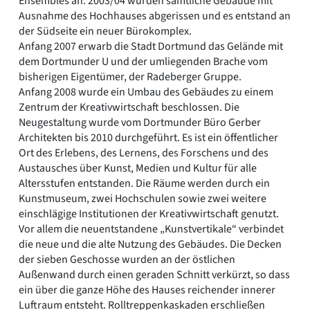
Ensembles an. 2003/04 wurden sämtliche Gebäude mit
Ausnahme des Hochhauses abgerissen und es entstand an
der Südseite ein neuer Bürokomplex.
Anfang 2007 erwarb die Stadt Dortmund das Gelände mit
dem Dortmunder U und der umliegenden Brache vom
bisherigen Eigentümer, der Radeberger Gruppe.
Anfang 2008 wurde ein Umbau des Gebäudes zu einem
Zentrum der Kreativwirtschaft beschlossen. Die
Neugestaltung wurde vom Dortmunder Büro Gerber
Architekten bis 2010 durchgeführt. Es ist ein öffentlicher
Ort des Erlebens, des Lernens, des Forschens und des
Austausches über Kunst, Medien und Kultur für alle
Altersstufen entstanden. Die Räume werden durch ein
Kunstmuseum, zwei Hochschulen sowie zwei weitere
einschlägige Institutionen der Kreativwirtschaft genutzt.
Vor allem die neuentstandene „Kunstvertikale“ verbindet
die neue und die alte Nutzung des Gebäudes. Die Decken
der sieben Geschosse wurden an der östlichen
Außenwand durch einen geraden Schnitt verkürzt, so dass
ein über die ganze Höhe des Hauses reichender innerer
Luftraum entsteht. Rolltreppenkaskaden erschließen