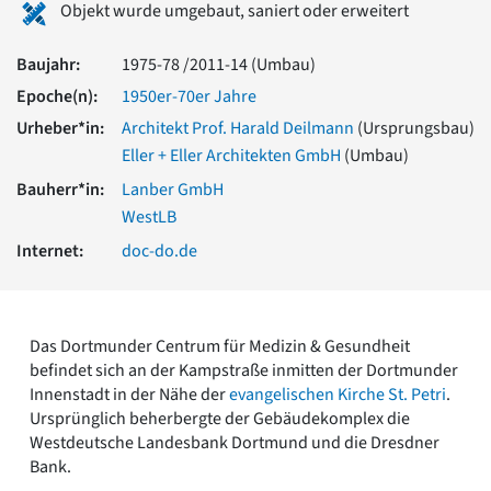
Objekt wurde umgebaut, saniert oder erweitert
Romanik
Vorromanik
Baujahr:
1975-78 /2011-14 (Umbau)
Römische Antike
Epoche(n):
1950er-70er Jahre
Über uns
Urheber*in:
Architekt Prof. Harald Deilmann
(Ursprungsbau)
Über baukunst-nrw
Fachbeirat
Eller + Eller Architekten GmbH
(Umbau)
Freunde & Förderer
Bauherr*in:
Lanber GmbH
Kontakt
WestLB
Impressum
Internet:
doc-do.de
Datenschutz
Suchbegriff eingeben
Das Dortmunder Centrum für Medizin & Gesundheit
befindet sich an der Kampstraße inmitten der Dortmunder
Innenstadt in der Nähe der
evangelischen Kirche St. Petri
.
Ursprünglich beherbergte der Gebäudekomplex die
Westdeutsche Landesbank Dortmund und die Dresdner
Bank.