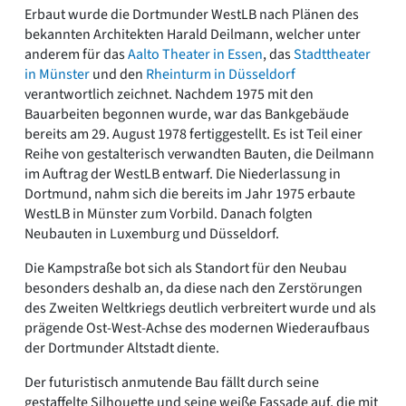
Erbaut wurde die Dortmunder WestLB nach Plänen des
bekannten Architekten Harald Deilmann, welcher unter
anderem für das
Aalto Theater in Essen
, das
Stadttheater
in Münster
und den
Rheinturm in Düsseldorf
verantwortlich zeichnet. Nachdem 1975 mit den
Bauarbeiten begonnen wurde, war das Bankgebäude
bereits am 29. August 1978 fertiggestellt. Es ist Teil einer
Reihe von gestalterisch verwandten Bauten, die Deilmann
im Auftrag der WestLB entwarf. Die Niederlassung in
Dortmund, nahm sich die bereits im Jahr 1975 erbaute
WestLB in Münster zum Vorbild. Danach folgten
Neubauten in Luxemburg und Düsseldorf.
Die Kampstraße bot sich als Standort für den Neubau
besonders deshalb an, da diese nach den Zerstörungen
des Zweiten Weltkriegs deutlich verbreitert wurde und als
prägende Ost-West-Achse des modernen Wiederaufbaus
der Dortmunder Altstadt diente.
Der futuristisch anmutende Bau fällt durch seine
gestaffelte Silhouette und seine weiße Fassade auf, die mit