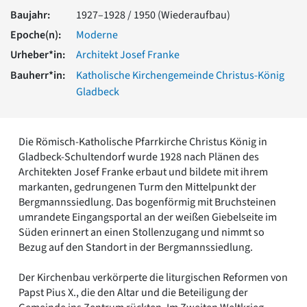
Romanik
Baujahr:
1927–1928 / 1950 (Wiederaufbau)
Vorromanik
Epoche(n):
Moderne
Römische Antike
Urheber*in:
Architekt Josef Franke
Über uns
Bauherr*in:
Katholische Kirchengemeinde Christus-König
Über baukunst-nrw
Gladbeck
Fachbeirat
Freunde & Förderer
Kontakt
Die Römisch-Katholische Pfarrkirche Christus König in
Impressum
Gladbeck-Schultendorf wurde 1928 nach Plänen des
Datenschutz
Architekten Josef Franke erbaut und bildete mit ihrem
Suchbegriff eingeben
markanten, gedrungenen Turm den Mittelpunkt der
Bergmannssiedlung. Das bogenförmig mit Bruchsteinen
umrandete Eingangsportal an der weißen Giebelseite im
Süden erinnert an einen Stollenzugang und nimmt so
Bezug auf den Standort in der Bergmannssiedlung.
Der Kirchenbau verkörperte die liturgischen Reformen von
Papst Pius X., die den Altar und die Beteiligung der