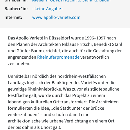
Romanik
Bauherr*in:
- keine Angabe -
Vorromanik
Römische Antike
Internet:
www.apollo-variete.com
Über uns
Über baukunst-nrw
Das Apollo Varieté in Düsseldorf wurde 1996–1997 nach
Fachbeirat
den Plänen der Architekten Niklaus Fritschi, Benedikt Stahl
Freunde & Förderer
und Günter Baum errichtet, die auch für die Gestaltung der
Kontakt
angrenzenden
Rheinuferpromenade
verantwortlich
Impressum
zeichneten.
Datenschutz
Unmittelbar nördlich des nordrhein-westfälischen
Suchbegriff eingeben
Landtags fügt sich der Baukörper des Varietés unter die
gewaltige Rheinkniebrücke. Was zuvor als städtebauliche
Restfläche galt, wurde durch das Projekt zu einem
lebendigen kulturellen Ort transformiert. Die Architekten
formulierten die Idee, „die Stadt unter der Brücke
weiterzubauen“ – und schufen damit eine
architektonische wie urbane Verdichtung an einem Ort,
der bis dahin als Unort galt.