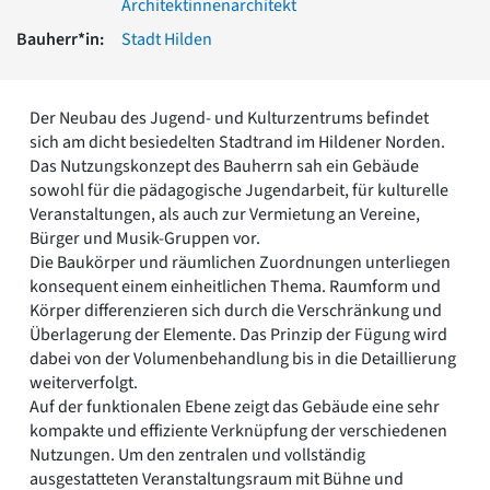
Architektinnenarchitekt
Romanik
Bauherr*in:
Stadt Hilden
Vorromanik
Römische Antike
Über uns
Der Neubau des Jugend- und Kulturzentrums befindet
Über baukunst-nrw
sich am dicht besiedelten Stadtrand im Hildener Norden.
Fachbeirat
Das Nutzungskonzept des Bauherrn sah ein Gebäude
Freunde & Förderer
sowohl für die pädagogische Jugendarbeit, für kulturelle
Kontakt
Veranstaltungen, als auch zur Vermietung an Vereine,
Impressum
Bürger und Musik-Gruppen vor.
Datenschutz
Die Baukörper und räumlichen Zuordnungen unterliegen
konsequent einem einheitlichen Thema. Raumform und
Suchbegriff eingeben
Körper differenzieren sich durch die Verschränkung und
Überlagerung der Elemente. Das Prinzip der Fügung wird
dabei von der Volumenbehandlung bis in die Detaillierung
weiterverfolgt.
Auf der funktionalen Ebene zeigt das Gebäude eine sehr
kompakte und effiziente Verknüpfung der verschiedenen
Nutzungen. Um den zentralen und vollständig
ausgestatteten Veranstaltungsraum mit Bühne und