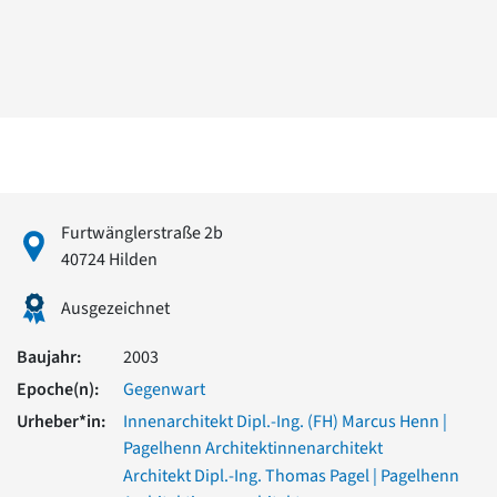
David Chipperfield
Harald Deilmann
Gottfried Böhm
Schneider von Esleben
Peter Behrens
Auszeichnung vorbildlicher Bauten NRW 2020
Big Beautiful Buildings (Großbauten der Nachkriegszeit)
Epochen
Gesamtübersicht...
Furtwänglerstraße 2b
Gegenwart
40724 Hilden
Postmoderne
1950er-70er Jahre
Ausgezeichnet
Moderne
Reformarchitektur
Baujahr:
2003
Jugendstil
Epoche(n):
Gegenwart
Historismus
Klassizismus
Urheber*in:
Innenarchitekt Dipl.-Ing. (FH) Marcus Henn |
Barock
Pagelhenn Architektinnenarchitekt
Renaissance
Architekt Dipl.-Ing. Thomas Pagel | Pagelhenn
Gotik