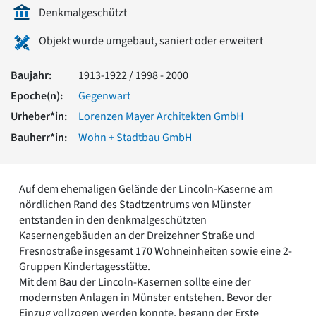
Romanik
Denkmalgeschützt
Vorromanik
Objekt wurde umgebaut, saniert oder erweitert
Römische Antike
Über uns
Baujahr:
1913-1922 / 1998 - 2000
Über baukunst-nrw
Epoche(n):
Gegenwart
Fachbeirat
Freunde & Förderer
Urheber*in:
Lorenzen Mayer Architekten GmbH
Kontakt
Bauherr*in:
Wohn + Stadtbau GmbH
Impressum
Datenschutz
Suchbegriff eingeben
Auf dem ehemaligen Gelände der Lincoln-Kaserne am
nördlichen Rand des Stadtzentrums von Münster
entstanden in den denkmalgeschützten
Kasernengebäuden an der Dreizehner Straße und
Fresnostraße insgesamt 170 Wohneinheiten sowie eine 2-
Gruppen Kindertagesstätte.
Mit dem Bau der Lincoln-Kasernen sollte eine der
modernsten Anlagen in Münster entstehen. Bevor der
Einzug vollzogen werden konnte, begann der Erste