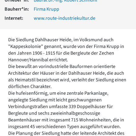
Romanik
Bauherr*in:
Firma Krupp
Vorromanik
Römische Antike
Internet:
www.route-industriekultur.de
Über uns
Über baukunst-nrw
Die Siedlung Dahlhauser Heide, im Volksmund auch
Fachbeirat
"Kappeskolonie" genannt, wurde von der Firma Krupp in
Freunde & Förderer
den Jahren 1906 - 1915 für die Bergleute der Zechen
Kontakt
Hannover/Hannibal errichtet.
Impressum
Die bewußt an vorindustrielle Bauformen orientierte
Datenschutz
Architektur der Häuser in der Dahlhauser Heide, die auch
als Heimatstil bezeichnet wird, verleiht der Siedlung einen
Suchbegriff eingeben
dörflichen Charakter.
Die hufeisenförmig, um eine zentrale Parkanlage,
angelegte Siedlung mit leicht geschwungenen
Verbindungstraßen umfasste 339 Doppelhäuser für
Bergleute und sechs zweieinhalbgeschossige
Beamtenhäuser mit insgesamt 715 Wohneinheiten, die in
insgesamt 45 verschiedenen Typen ausgeführt wurden.
Die Planung der Siedlung hatte der leitende Architekt des