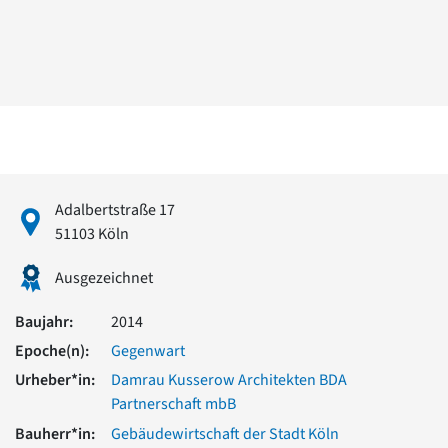
David Chipperfield
Harald Deilmann
Gottfried Böhm
Schneider von Esleben
Peter Behrens
Auszeichnung vorbildlicher Bauten NRW 2020
Big Beautiful Buildings (Großbauten der Nachkriegszeit)
Epochen
Gesamtübersicht...
Adalbertstraße 17
Gegenwart
51103 Köln
Postmoderne
1950er-70er Jahre
Ausgezeichnet
Moderne
Reformarchitektur
Baujahr:
2014
Jugendstil
Epoche(n):
Gegenwart
Historismus
Klassizismus
Urheber*in:
Damrau Kusserow Architekten BDA
Barock
Partnerschaft mbB
Renaissance
Bauherr*in:
Gebäudewirtschaft der Stadt Köln
Gotik