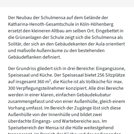
Romanik
Vorromanik
Der Neubau der Schulmensa auf dem Gelände der
Römische Antike
Katharina-Henoth-Gesamtschule in Köln-Höhenberg
Über uns
ersetzt den kleineren Altbau am selben Ort. Eingebettet in
Über baukunst-nrw
die Grünanlagen der Schule zeigt sich die Schulmensa als
Fachbeirat
Solitär, der sich an den Gebäudekanten der Aula orientiert
Freunde & Förderer
und maßvolle Außenräume zu den bestehenden
Kontakt
Gebäudeflanken definiert.
Impressum
Der Grundriss gliedert sich in drei Bereiche: Eingangszone,
Datenschutz
Speisesaal und Küche. Der Speisesaal bietet 256 Sitzplätze
Suchbegriff eingeben
auf insgesamt 360 m², die Küche ist als Vollküche für max.
300 Verpflegungsteilnehmer konzipiert. Alle drei Bereiche
werden in einer klaren, einfachen Gebäudekubatur
zusammengefasst und von einer Außenhülle, gleich einem
Vorhang umfasst. Im Bereich der Zugänge löst sich diese
Außenhülle von der Innenhülle und bildet zwei
überdachte Eingangs- und Wartebereiche aus. Im
Speisebereich der Mensa ist die Hülle weitestgehend