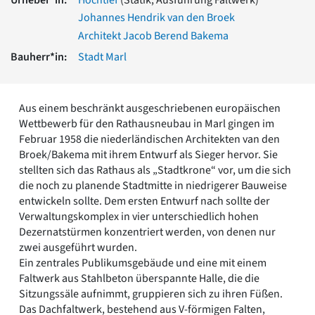
Romanik
Johannes Hendrik van den Broek
Vorromanik
Architekt Jacob Berend Bakema
Römische Antike
Bauherr*in:
Stadt Marl
Über uns
Über baukunst-nrw
Fachbeirat
Aus einem beschränkt ausgeschriebenen europäischen
Freunde & Förderer
Wettbewerb für den Rathausneubau in Marl gingen im
Kontakt
Februar 1958 die niederländischen Architekten van den
Impressum
Broek/Bakema mit ihrem Entwurf als Sieger hervor. Sie
Datenschutz
stellten sich das Rathaus als „Stadtkrone“ vor, um die sich
die noch zu planende Stadtmitte in niedrigerer Bauweise
Suchbegriff eingeben
entwickeln sollte. Dem ersten Entwurf nach sollte der
Verwaltungskomplex in vier unterschiedlich hohen
Dezernatstürmen konzentriert werden, von denen nur
zwei ausgeführt wurden.
Ein zentrales Publikumsgebäude und eine mit einem
Faltwerk aus Stahlbeton überspannte Halle, die die
Sitzungssäle aufnimmt, gruppieren sich zu ihren Füßen.
Das Dachfaltwerk, bestehend aus V-förmigen Falten,