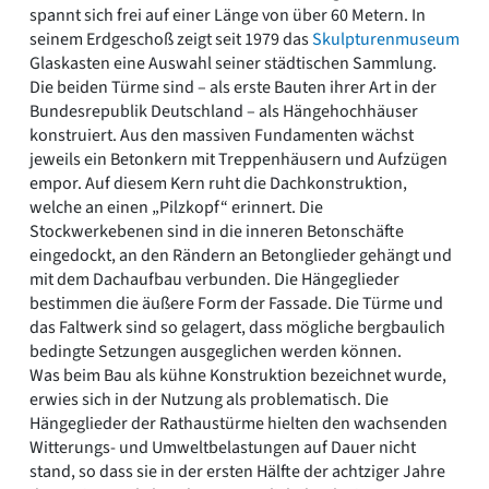
spannt sich frei auf einer Länge von über 60 Metern. In
seinem Erdgeschoß zeigt seit 1979 das
Skulpturenmuseum
Glaskasten eine Auswahl seiner städtischen Sammlung.
Die beiden Türme sind – als erste Bauten ihrer Art in der
Bundesrepublik Deutschland – als Hängehochhäuser
konstruiert. Aus den massiven Fundamenten wächst
jeweils ein Betonkern mit Treppenhäusern und Aufzügen
empor. Auf diesem Kern ruht die Dachkonstruktion,
welche an einen „Pilzkopf“ erinnert. Die
Stockwerkebenen sind in die inneren Betonschäfte
eingedockt, an den Rändern an Betonglieder gehängt und
mit dem Dachaufbau verbunden. Die Hängeglieder
bestimmen die äußere Form der Fassade. Die Türme und
das Faltwerk sind so gelagert, dass mögliche bergbaulich
bedingte Setzungen ausgeglichen werden können.
Was beim Bau als kühne Konstruktion bezeichnet wurde,
erwies sich in der Nutzung als problematisch. Die
Hängeglieder der Rathaustürme hielten den wachsenden
Witterungs- und Umweltbelastungen auf Dauer nicht
stand, so dass sie in der ersten Hälfte der achtziger Jahre