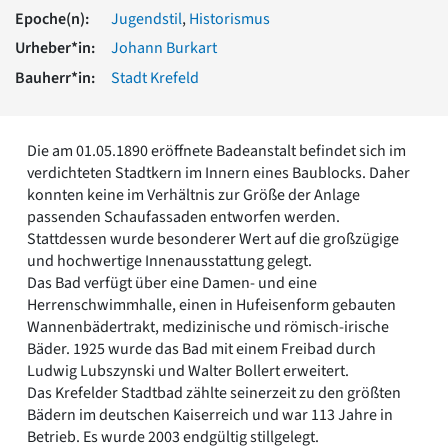
Romanik
Epoche(n):
Jugendstil
,
Historismus
Vorromanik
Urheber*in:
Johann Burkart
Römische Antike
Bauherr*in:
Stadt Krefeld
Über uns
Über baukunst-nrw
Fachbeirat
Die am 01.05.1890 eröffnete Badeanstalt befindet sich im
Freunde & Förderer
verdichteten Stadtkern im Innern eines Baublocks. Daher
Kontakt
konnten keine im Verhältnis zur Größe der Anlage
Impressum
passenden Schaufassaden entworfen werden.
Datenschutz
Stattdessen wurde besonderer Wert auf die großzügige
und hochwertige Innenausstattung gelegt.
Suchbegriff eingeben
Das Bad verfügt über eine Damen- und eine
Herrenschwimmhalle, einen in Hufeisenform gebauten
Wannenbädertrakt, medizinische und römisch-irische
Bäder. 1925 wurde das Bad mit einem Freibad durch
Ludwig Lubszynski und Walter Bollert erweitert.
Das Krefelder Stadtbad zählte seinerzeit zu den größten
Bädern im deutschen Kaiserreich und war 113 Jahre in
Betrieb. Es wurde 2003 endgültig stillgelegt.