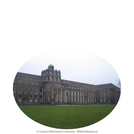
Weitere Objekte
der Urheber*innen
© A.Savin (Wikimedia Commons · WikiPhotoSpace)