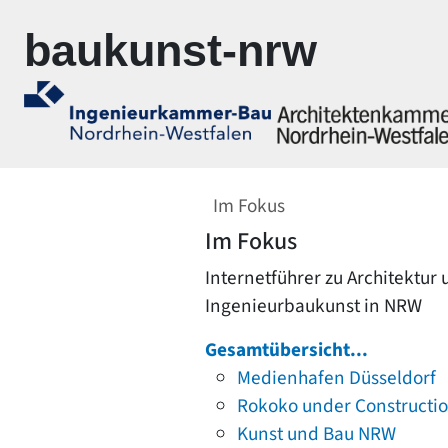
Zur Navigation springen
Zum Inhalt springen
baukunst-nrw
Im Fokus
Im Fokus
Internetführer zu Architektur
Ingenieurbaukunst in NRW
Gesamtübersicht...
Medienhafen Düsseldorf
Rokoko under Constructi
Kunst und Bau NRW