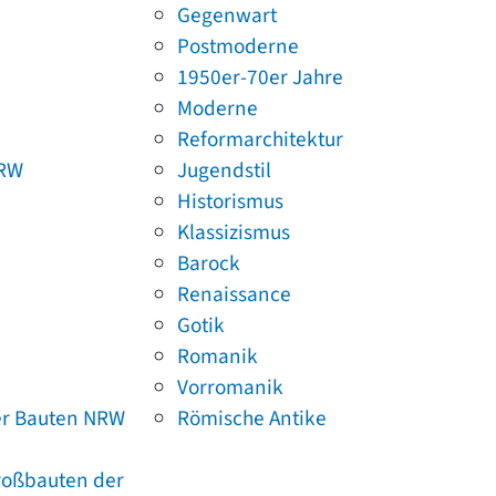
Gegenwart
Postmoderne
1950er-70er Jahre
Moderne
Reformarchitektur
NRW
Jugendstil
Historismus
Klassizismus
Barock
Renaissance
Gotik
Romanik
Vorromanik
er Bauten NRW
Römische Antike
Großbauten der