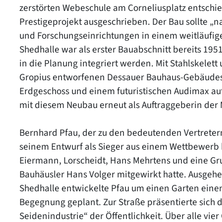
zerstörten Webeschule am Corneliusplatz entschi
Prestigeprojekt ausgeschrieben. Der Bau sollte „
und Forschungseinrichtungen in einem weitläufig
Shedhalle war als erster Bauabschnitt bereits 195
in die Planung integriert werden. Mit Stahlskelet
Gropius entworfenen Dessauer Bauhaus-Gebäudes
Erdgeschoss und einem futuristischen Audimax auf S
mit diesem Neubau erneut als Auftraggeberin der
Bernhard Pfau, der zu den bedeutenden Vertreter
seinem Entwurf als Sieger aus einem Wettbewerb
Eiermann, Lorscheidt, Hans Mehrtens und eine G
Bauhäusler Hans Volger mitgewirkt hatte. Ausgehe
Shedhalle entwickelte Pfau um einen Garten einen
Begegnung geplant. Zur Straße präsentierte sich 
Seidenindustrie“ der Öffentlichkeit. Über alle vie