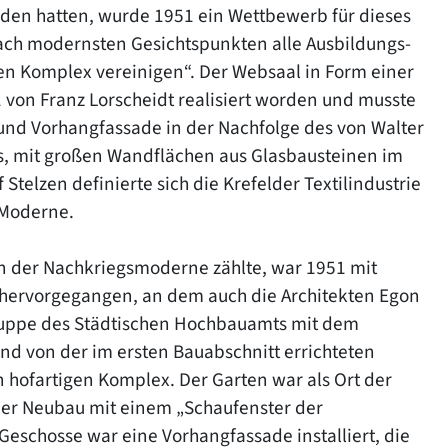
eden hatten, wurde 1951 ein Wettbewerb für dieses
nach modernsten Gesichtspunkten alle Ausbildungs-
en Komplex vereinigen“. Der Websaal in Form einer
1 von Franz Lorscheidt realisiert worden und musste
t und Vorhangfassade in der Nachfolge des von Walter
, mit großen Wandflächen aus Glasbausteinen im
telzen definierte sich die Krefelder Textilindustrie
 Moderne.
n der Nachkriegsmoderne zählte, war 1951 mit
 hervorgegangen, an dem auch die Architekten Egon
ruppe des Städtischen Hochbauamts mit dem
nd von der im ersten Bauabschnitt errichteten
 hofartigen Komplex. Der Garten war als Ort der
der Neubau mit einem „Schaufenster der
r Geschosse war eine Vorhangfassade installiert, die