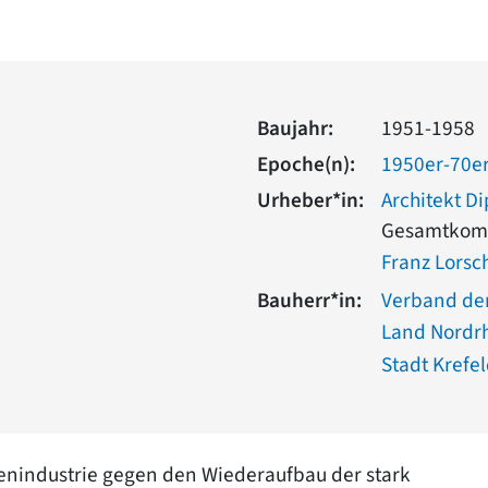
Baujahr:
1951-1958
Epoche(n):
1950er-70er
Urheber*in:
Architekt Di
Gesamtkom
Franz Lorsc
Bauherr*in:
Verband der
Land Nordr
Stadt Krefe
enindustrie gegen den Wiederaufbau der stark