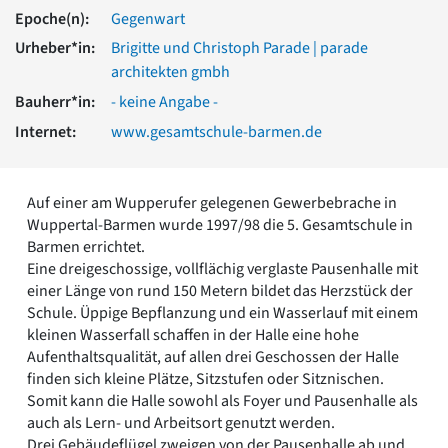
Romanik
Epoche(n):
Gegenwart
Vorromanik
Urheber*in:
Brigitte und Christoph Parade | parade
Römische Antike
architekten gmbh
Über uns
Bauherr*in:
- keine Angabe -
Über baukunst-nrw
Internet:
www.gesamtschule-barmen.de
Fachbeirat
Freunde & Förderer
Kontakt
Auf einer am Wupperufer gelegenen Gewerbebrache in
Impressum
Wuppertal-Barmen wurde 1997/98 die 5. Gesamtschule in
Datenschutz
Barmen errichtet.
Suchbegriff eingeben
Eine dreigeschossige, vollflächig verglaste Pausenhalle mit
einer Länge von rund 150 Metern bildet das Herzstück der
Schule. Üppige Bepflanzung und ein Wasserlauf mit einem
kleinen Wasserfall schaffen in der Halle eine hohe
Aufenthaltsqualität, auf allen drei Geschossen der Halle
finden sich kleine Plätze, Sitzstufen oder Sitznischen.
Somit kann die Halle sowohl als Foyer und Pausenhalle als
auch als Lern- und Arbeitsort genutzt werden.
Drei Gebäudeflügel zweigen von der Pausenhalle ab und