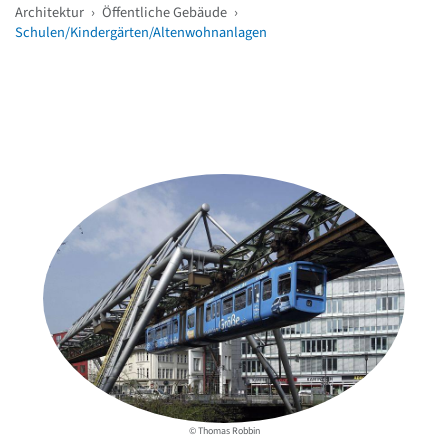
Architektur
›
Öffentliche Gebäude
›
Schulen/Kindergärten/Altenwohnanlagen
Weitere Objekte
in der Nähe
© Thomas Robbin