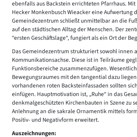
ebenfalls aus Backstein errichteten Pfarrhaus. Mi
Hecker Monkenbusch Wieacker eine Aufwertung de
Gemeindezentrum schließt unmittelbar an die Fuß
auf den städtischen Alltag der Menschen. Der zentr
“ersten Geschäftslage“, fungiert als ein Ort der 
Das Gemeindezentrum strukturiert sowohl innen a
Kommunikationsachse. Diese ist in Teilräume gegl
Funktionsbereiche zusammenzufügen. Wesentliches
Bewegungsraumes mit den tangential dazu liegen
vorhandenen roten Backsteinfassaden sollten sic
einfügen. Hauptmotivation ist, „Ruhe“ in das Ges
denkmalgeschützten Kirchenbauten in Szene zu set
Anlehnung an die sakrale Ornamentik mittels for
Positiv- und Negativform erweitert.
Auszeichnungen: