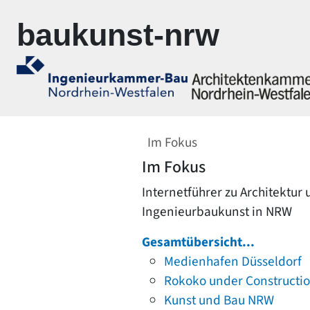
Zur Navigation springen
Zum Inhalt springen
baukunst-nrw
Im Fokus
Im Fokus
Internetführer zu Architektur
Ingenieurbaukunst in NRW
Gesamtübersicht...
Medienhafen Düsseldorf
Rokoko under Constructi
Kunst und Bau NRW