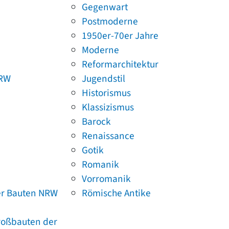
Gegenwart
Postmoderne
1950er-70er Jahre
Moderne
Reformarchitektur
NRW
Jugendstil
Historismus
Klassizismus
Barock
Renaissance
Gotik
Romanik
Vorromanik
er Bauten NRW
Römische Antike
Großbauten der