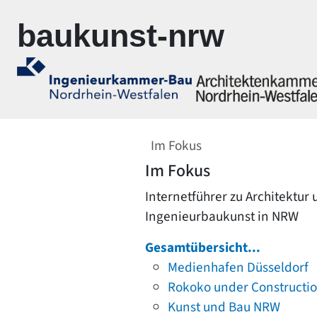
Zur Navigation springen
Zum Inhalt springen
baukunst-nrw
Im Fokus
Im Fokus
Internetführer zu Architektur
Ingenieurbaukunst in NRW
Gesamtübersicht...
Medienhafen Düsseldorf
Rokoko under Constructi
Kunst und Bau NRW