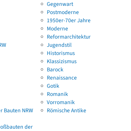
Gegenwart
Postmoderne
1950er-70er Jahre
Moderne
Reformarchitektur
NRW
Jugendstil
Historismus
Klassizismus
Barock
Renaissance
Gotik
Romanik
Vorromanik
er Bauten NRW
Römische Antike
Großbauten der