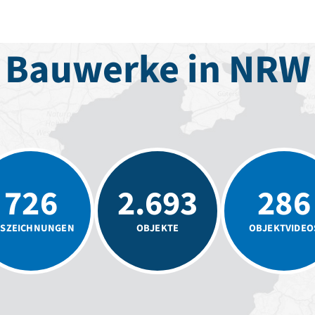
Bauwerke in NRW
726
2.693
286
SZEICHNUNGEN
OBJEKTE
OBJEKTVIDEO