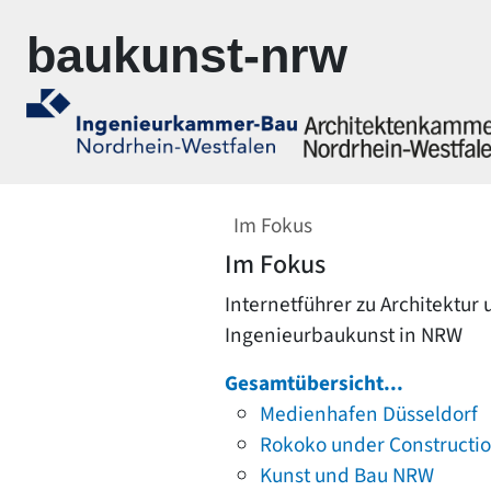
Zur Navigation springen
Zum Inhalt springen
baukunst-nrw
Im Fokus
Im Fokus
Internetführer zu Architektur
Ingenieurbaukunst in NRW
Gesamtübersicht...
Medienhafen Düsseldorf
Rokoko under Constructi
Kunst und Bau NRW