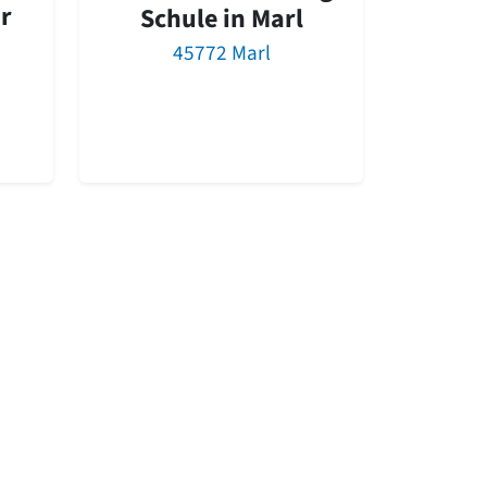
r
Schule in Marl
45772 Marl