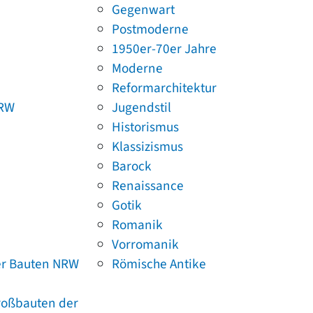
Gegenwart
Postmoderne
1950er-70er Jahre
Moderne
Reformarchitektur
NRW
Jugendstil
Historismus
Klassizismus
Barock
Renaissance
Gotik
Romanik
Vorromanik
er Bauten NRW
Römische Antike
Großbauten der