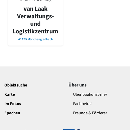
David Chipperfield
van Laak
Harald Deilmann
Verwaltungs-
Gottfried Böhm
Schneider von Esleben
und
Peter Behrens
Logistikzentrum
Auszeichnung vorbildlicher Bauten NRW 2020
41179 Mönchengladbach
Big Beautiful Buildings (Großbauten der Nachkriegszeit)
Epochen
Gesamtübersicht...
Gegenwart
Postmoderne
1950er-70er Jahre
Moderne
Über uns
Objektsuche
Reformarchitektur
Karte
Über baukunst-nrw
Jugendstil
Historismus
Im Fokus
Fachbeirat
Klassizismus
Epochen
Freunde & Förderer
Barock
Renaissance
Gotik