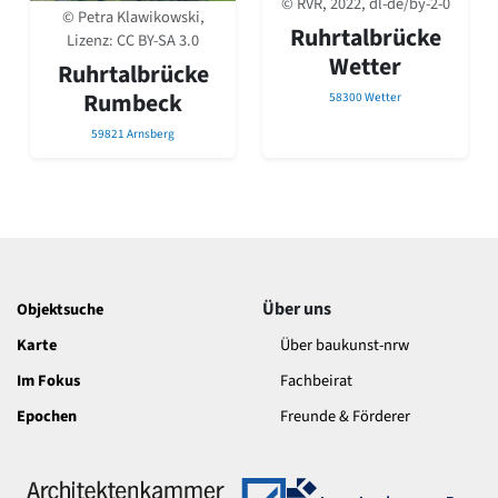
© RVR, 2022, dl-de/by-2-0
David Chipperfield
© Petra Klawikowski,
Harald Deilmann
Ruhrtalbrücke
Lizenz:
CC BY-SA 3.0
Gottfried Böhm
Wetter
Ruhrtalbrücke
Schneider von Esleben
Rumbeck
58300 Wetter
Peter Behrens
Auszeichnung vorbildlicher Bauten NRW 2020
59821 Arnsberg
Big Beautiful Buildings (Großbauten der Nachkriegszeit)
Epochen
Gesamtübersicht...
Gegenwart
Postmoderne
1950er-70er Jahre
Über uns
Objektsuche
Moderne
Reformarchitektur
Karte
Über baukunst-nrw
Jugendstil
Im Fokus
Fachbeirat
Historismus
Epochen
Freunde & Förderer
Klassizismus
Barock
Renaissance
Gotik