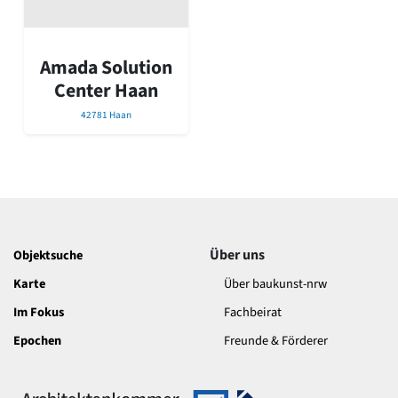
David Chipperfield
Harald Deilmann
Gottfried Böhm
Amada Solution
Schneider von Esleben
Peter Behrens
Center Haan
Auszeichnung vorbildlicher Bauten NRW 2020
42781 Haan
Big Beautiful Buildings (Großbauten der Nachkriegszeit)
Epochen
Gesamtübersicht...
Gegenwart
Postmoderne
1950er-70er Jahre
Über uns
Objektsuche
Moderne
Reformarchitektur
Karte
Über baukunst-nrw
Jugendstil
Im Fokus
Fachbeirat
Historismus
Klassizismus
Epochen
Freunde & Förderer
Barock
Renaissance
Gotik