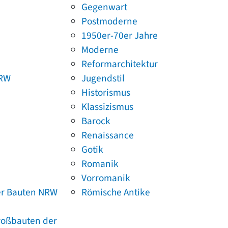
Gegenwart
Postmoderne
1950er-70er Jahre
Moderne
Reformarchitektur
NRW
Jugendstil
Historismus
Klassizismus
Barock
Renaissance
Gotik
Romanik
Vorromanik
er Bauten NRW
Römische Antike
Großbauten der