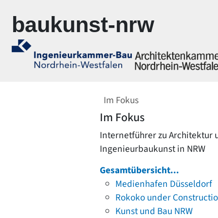
Zur Navigation springen
Zum Inhalt springen
baukunst-nrw
Im Fokus
Im Fokus
Internetführer zu Architektur
Ingenieurbaukunst in NRW
Gesamtübersicht...
Medienhafen Düsseldorf
Rokoko under Constructi
Kunst und Bau NRW