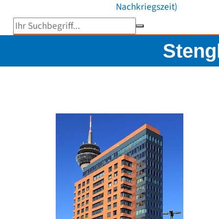
Nachkriegszeit)
Suchbegriff eingeben
Steng