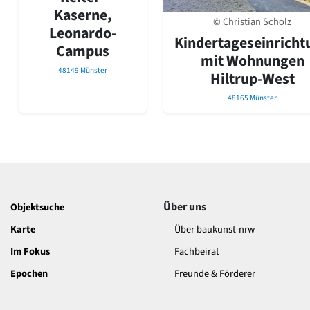
David Chipperfield
Kaserne,
Harald Deilmann
© Christian Scholz
Leonardo-
Gottfried Böhm
Kindertageseinricht
Campus
Schneider von Esleben
mit Wohnungen
Peter Behrens
48149 Münster
Hiltrup-West
Auszeichnung vorbildlicher Bauten NRW 2020
Big Beautiful Buildings (Großbauten der Nachkriegszeit)
48165 Münster
Epochen
Gesamtübersicht...
Gegenwart
Postmoderne
1950er-70er Jahre
Moderne
Über uns
Objektsuche
Reformarchitektur
Jugendstil
Karte
Über baukunst-nrw
Historismus
Im Fokus
Fachbeirat
Klassizismus
Epochen
Freunde & Förderer
Barock
Renaissance
Gotik