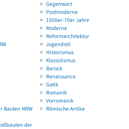
Gegenwart
Postmoderne
1950er-70er Jahre
Moderne
Reformarchitektur
NRW
Jugendstil
Historismus
Klassizismus
Barock
Renaissance
Gotik
Romanik
Vorromanik
er Bauten NRW
Römische Antike
Großbauten der