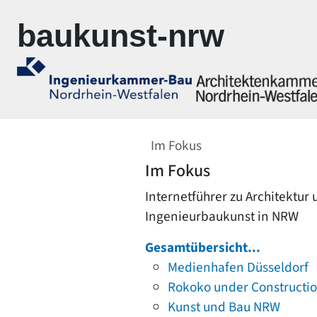
Zur Navigation springen
Zum Inhalt springen
baukunst-nrw
Im Fokus
Im Fokus
Internetführer zu Architektur
Ingenieurbaukunst in NRW
Gesamtübersicht...
Medienhafen Düsseldorf
Rokoko under Constructi
Kunst und Bau NRW