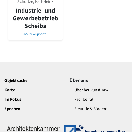
Schultze, Karl-Heinz
David Chipperfield
Harald Deilmann
Industrie- und
Gottfried Böhm
Gewerbebetrieb
Schneider von Esleben
Scheiba
Peter Behrens
Auszeichnung vorbildlicher Bauten NRW 2020
42289 Wuppertal
Big Beautiful Buildings (Großbauten der Nachkriegszeit)
Epochen
Gesamtübersicht...
Gegenwart
Postmoderne
1950er-70er Jahre
Über uns
Objektsuche
Moderne
Karte
Über baukunst-nrw
Reformarchitektur
Jugendstil
Im Fokus
Fachbeirat
Historismus
Epochen
Freunde & Förderer
Klassizismus
Barock
Renaissance
Gotik