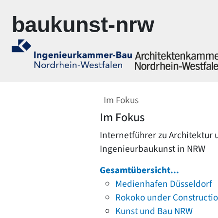
Zur Navigation springen
Zum Inhalt springen
baukunst-nrw
Im Fokus
Im Fokus
Internetführer zu Architektur
Ingenieurbaukunst in NRW
Gesamtübersicht...
Medienhafen Düsseldorf
Rokoko under Constructi
Kunst und Bau NRW