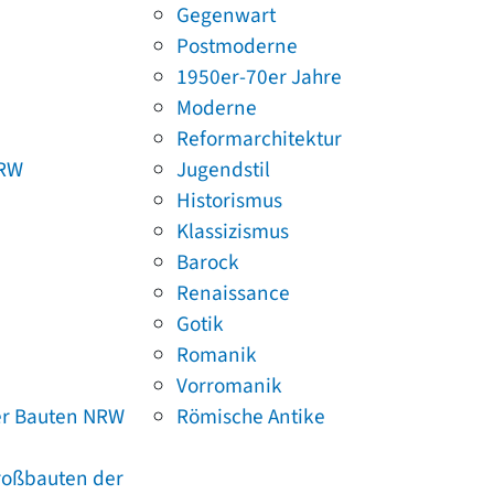
Gegenwart
Postmoderne
1950er-70er Jahre
Moderne
Reformarchitektur
NRW
Jugendstil
Historismus
Klassizismus
Barock
Renaissance
Gotik
Romanik
Vorromanik
er Bauten NRW
Römische Antike
Großbauten der