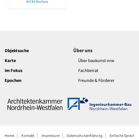
44789 Bochum
Romanik
Vorromanik
Römische Antike
Über uns
Über baukunst-nrw
Fachbeirat
Über uns
Freunde & Förderer
Objektsuche
Kontakt
Karte
Über baukunst-nrw
Impressum
Im Fokus
Fachbeirat
Datenschutz
Epochen
Freunde & Förderer
Suchbegriff eingeben
Home
Kontakt
Impressum
Datenschutzerklärung
Einfache Sprache