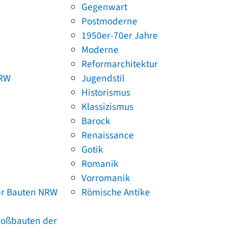
Gegenwart
Postmoderne
1950er-70er Jahre
Moderne
Reformarchitektur
NRW
Jugendstil
Historismus
Klassizismus
Barock
Renaissance
Gotik
Romanik
Vorromanik
er Bauten NRW
Römische Antike
Großbauten der