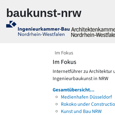
Zur Navigation springen
Zum Inhalt springen
baukunst-nrw
Im Fokus
Im Fokus
Internetführer zu Architektur
Ingenieurbaukunst in NRW
Gesamtübersicht...
Medienhafen Düsseldorf
Rokoko under Constructi
Kunst und Bau NRW