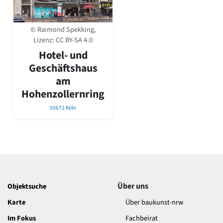
David Chipperfield
Harald Deilmann
Gottfried Böhm
© Raimond Spekking,
Schneider von Esleben
Lizenz:
CC BY-SA 4.0
Peter Behrens
Hotel- und
Auszeichnung vorbildlicher Bauten NRW 2020
Geschäftshaus
Big Beautiful Buildings (Großbauten der Nachkriegszeit)
am
Epochen
Hohenzollernring
Gesamtübersicht...
50672 Köln
Gegenwart
Postmoderne
1950er-70er Jahre
Moderne
Reformarchitektur
Jugendstil
Historismus
Über uns
Objektsuche
Klassizismus
Barock
Karte
Über baukunst-nrw
Renaissance
Im Fokus
Fachbeirat
Gotik