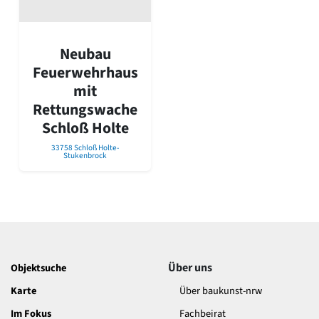
David Chipperfield
Harald Deilmann
Gottfried Böhm
Neubau
Schneider von Esleben
Peter Behrens
Feuerwehrhaus
Auszeichnung vorbildlicher Bauten NRW 2020
mit
Big Beautiful Buildings (Großbauten der Nachkriegszeit)
Rettungswache
Epochen
Schloß Holte
Gesamtübersicht...
33758 Schloß Holte-
Gegenwart
Stukenbrock
Postmoderne
1950er-70er Jahre
Moderne
Reformarchitektur
Jugendstil
Historismus
Klassizismus
Über uns
Objektsuche
Barock
Karte
Über baukunst-nrw
Renaissance
Im Fokus
Fachbeirat
Gotik