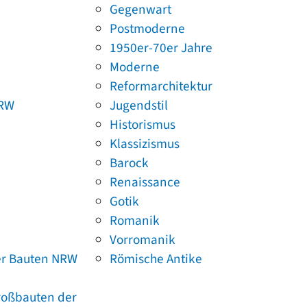
Gegenwart
Postmoderne
1950er-70er Jahre
Moderne
Reformarchitektur
NRW
Jugendstil
Historismus
Klassizismus
Barock
Renaissance
Gotik
Romanik
Vorromanik
er Bauten NRW
Römische Antike
Großbauten der