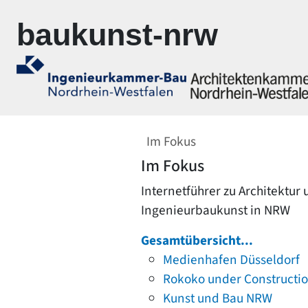
Zur Navigation springen
Zum Inhalt springen
baukunst-nrw
Im Fokus
Im Fokus
Internetführer zu Architektur
Ingenieurbaukunst in NRW
Gesamtübersicht...
Medienhafen Düsseldorf
Rokoko under Constructi
Kunst und Bau NRW