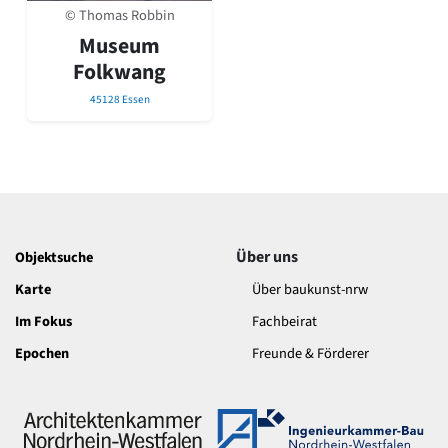
David Chipperfield
© Thomas Robbin
Harald Deilmann
Museum
Gottfried Böhm
Folkwang
Schneider von Esleben
Peter Behrens
45128 Essen
Auszeichnung vorbildlicher Bauten NRW 2020
Big Beautiful Buildings (Großbauten der Nachkriegszeit)
Epochen
Gesamtübersicht...
Gegenwart
Postmoderne
Über uns
Objektsuche
1950er-70er Jahre
Moderne
Karte
Über baukunst-nrw
Reformarchitektur
Im Fokus
Fachbeirat
Jugendstil
Epochen
Freunde & Förderer
Historismus
Klassizismus
Barock
Renaissance
Gotik