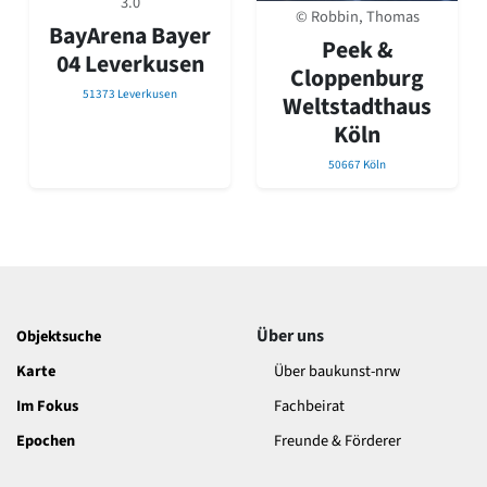
3.0
David Chipperfield
© Robbin, Thomas
BayArena Bayer
Harald Deilmann
Peek &
Gottfried Böhm
04 Leverkusen
Cloppenburg
Schneider von Esleben
51373 Leverkusen
Weltstadthaus
Peter Behrens
Auszeichnung vorbildlicher Bauten NRW 2020
Köln
Big Beautiful Buildings (Großbauten der Nachkriegszeit)
50667 Köln
Epochen
Gesamtübersicht...
Gegenwart
Postmoderne
1950er-70er Jahre
Moderne
Über uns
Objektsuche
Reformarchitektur
Jugendstil
Karte
Über baukunst-nrw
Historismus
Im Fokus
Fachbeirat
Klassizismus
Barock
Epochen
Freunde & Förderer
Renaissance
Gotik