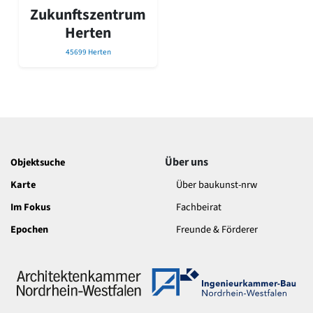
David Chipperfield
Zukunftszentrum
Harald Deilmann
Herten
Gottfried Böhm
Schneider von Esleben
45699 Herten
Peter Behrens
Auszeichnung vorbildlicher Bauten NRW 2020
Big Beautiful Buildings (Großbauten der Nachkriegszeit)
Epochen
Gesamtübersicht...
Gegenwart
Über uns
Objektsuche
Postmoderne
Karte
Über baukunst-nrw
1950er-70er Jahre
Moderne
Im Fokus
Fachbeirat
Reformarchitektur
Epochen
Freunde & Förderer
Jugendstil
Historismus
Klassizismus
Barock
Renaissance
Gotik