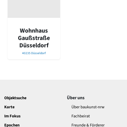
David Chipperfield
Harald Deilmann
Gottfried Böhm
Schneider von Esleben
Peter Behrens
Wohnhaus
Auszeichnung vorbildlicher Bauten NRW 2020
Gaußstraße
Big Beautiful Buildings (Großbauten der Nachkriegszeit)
Düsseldorf
Epochen
40235 Düsseldorf
Gesamtübersicht...
Gegenwart
Postmoderne
1950er-70er Jahre
Moderne
Reformarchitektur
Jugendstil
Über uns
Objektsuche
Historismus
Klassizismus
Karte
Über baukunst-nrw
Barock
Im Fokus
Fachbeirat
Renaissance
Epochen
Gotik
Freunde & Förderer