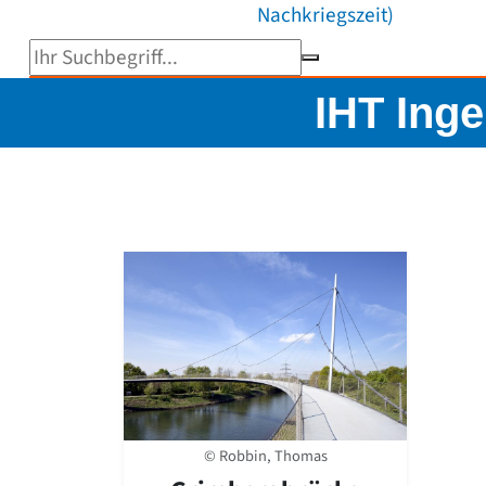
Nachkriegszeit)
Suchbegriff eingeben
IHT Ing
© Robbin, Thomas