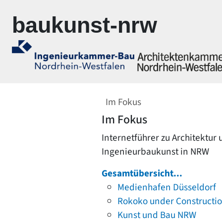
Zur Navigation springen
Zum Inhalt springen
baukunst-nrw
Im Fokus
Im Fokus
Internetführer zu Architektur
Ingenieurbaukunst in NRW
Gesamtübersicht...
Medienhafen Düsseldorf
Rokoko under Constructi
Kunst und Bau NRW