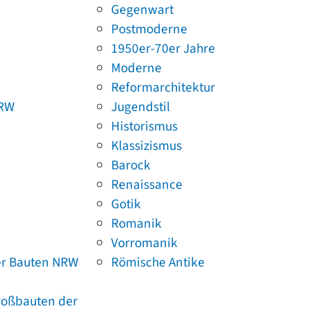
Gegenwart
Postmoderne
1950er-70er Jahre
Moderne
Reformarchitektur
NRW
Jugendstil
Historismus
Klassizismus
Barock
Renaissance
Gotik
Romanik
Vorromanik
er Bauten NRW
Römische Antike
Großbauten der