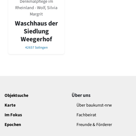
Denkmalpflege im
David Chipperfield
Rheinland - Wolf, Silvia
Harald Deilmann
Margrit
Gottfried Böhm
Waschhaus der
Schneider von Esleben
Peter Behrens
Siedlung
Auszeichnung vorbildlicher Bauten NRW 2020
Weegerhof
Big Beautiful Buildings (Großbauten der Nachkriegszeit)
42657 Solingen
Epochen
Gesamtübersicht...
Gegenwart
Postmoderne
1950er-70er Jahre
Moderne
Reformarchitektur
Über uns
Objektsuche
Jugendstil
Karte
Über baukunst-nrw
Historismus
Klassizismus
Im Fokus
Fachbeirat
Barock
Epochen
Freunde & Förderer
Renaissance
Gotik