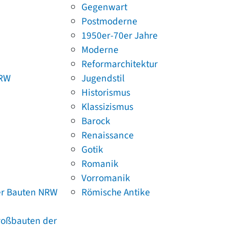
Gegenwart
Postmoderne
1950er-70er Jahre
Moderne
Reformarchitektur
NRW
Jugendstil
Historismus
Klassizismus
Barock
Renaissance
Gotik
Romanik
Vorromanik
er Bauten NRW
Römische Antike
Großbauten der