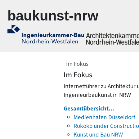
Zur Navigation springen
Zum Inhalt springen
baukunst-nrw
Im Fokus
Im Fokus
Internetführer zu Architektur
Ingenieurbaukunst in NRW
Gesamtübersicht...
Medienhafen Düsseldorf
Rokoko under Constructi
Kunst und Bau NRW