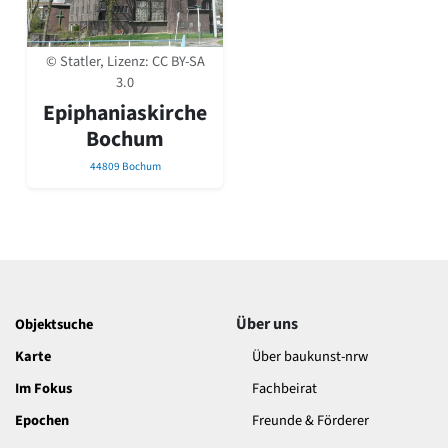
David Chipperfield
Harald Deilmann
Gottfried Böhm
© Statler, Lizenz:
CC BY-SA
Schneider von Esleben
3.0
Peter Behrens
Epiphaniaskirche
Auszeichnung vorbildlicher Bauten NRW 2020
Bochum
Big Beautiful Buildings (Großbauten der Nachkriegszeit)
44809 Bochum
Epochen
Gesamtübersicht...
Gegenwart
Postmoderne
1950er-70er Jahre
Moderne
Reformarchitektur
Über uns
Objektsuche
Jugendstil
Historismus
Karte
Über baukunst-nrw
Klassizismus
Im Fokus
Fachbeirat
Barock
Renaissance
Epochen
Freunde & Förderer
Gotik