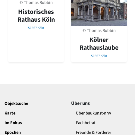
David Chipperfield
© Thomas Robbin
Harald Deilmann
Historisches
Gottfried Böhm
Rathaus Köln
Schneider von Esleben
Peter Behrens
50667 Köln
© Thomas Robbin
Auszeichnung vorbildlicher Bauten NRW 2020
Kölner
Big Beautiful Buildings (Großbauten der Nachkriegszeit)
Rathauslaube
Epochen
50667 Köln
Gesamtübersicht...
Gegenwart
Postmoderne
1950er-70er Jahre
Moderne
Reformarchitektur
Jugendstil
Über uns
Objektsuche
Historismus
Klassizismus
Karte
Über baukunst-nrw
Barock
Im Fokus
Fachbeirat
Renaissance
Epochen
Freunde & Förderer
Gotik