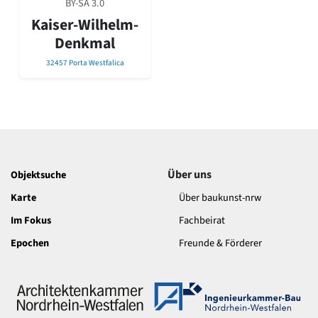
BY-SA 3.0
David Chipperfield
Harald Deilmann
Kaiser-Wilhelm-
Gottfried Böhm
Denkmal
Schneider von Esleben
32457 Porta Westfalica
Peter Behrens
Auszeichnung vorbildlicher Bauten NRW 2020
Big Beautiful Buildings (Großbauten der Nachkriegszeit)
Epochen
Gesamtübersicht...
Gegenwart
Postmoderne
Über uns
Objektsuche
1950er-70er Jahre
Karte
Über baukunst-nrw
Moderne
Reformarchitektur
Im Fokus
Fachbeirat
Jugendstil
Epochen
Freunde & Förderer
Historismus
Klassizismus
Barock
Renaissance
Gotik