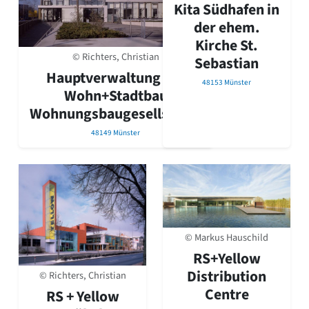
David Chipperfield
Kita Südhafen in
Harald Deilmann
der ehem.
Gottfried Böhm
Kirche St.
Schneider von Esleben
© Richters, Christian
Sebastian
Peter Behrens
Hauptverwaltung der
Auszeichnung vorbildlicher Bauten NRW 2020
48153 Münster
Wohn+Stadtbau
Big Beautiful Buildings (Großbauten der Nachkriegszeit)
Wohnungsbaugesellschaft
Epochen
48149 Münster
Gesamtübersicht...
Gegenwart
Postmoderne
1950er-70er Jahre
Moderne
Reformarchitektur
Jugendstil
© Markus Hauschild
Historismus
RS+Yellow
Klassizismus
Distribution
Barock
© Richters, Christian
Renaissance
Centre
RS + Yellow
Gotik