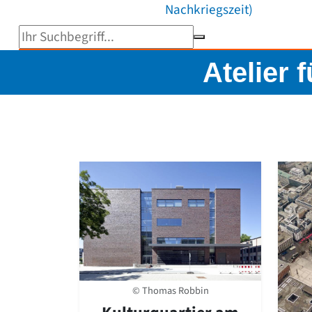
Nachkriegszeit)
Suchbegriff eingeben
Atelier 
© Thomas Robbin