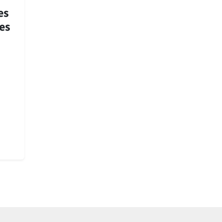
es
es