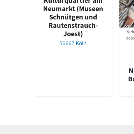
Kulturquartier am
Neumarkt (Museen
Schnütgen und
Rautenstrauch-
Joest)
© dr
colo
50667 Köln
N
B