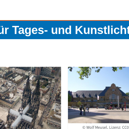
für Tages- und Kunstlic
© Wolf Meusel, Lizenz:
CC0