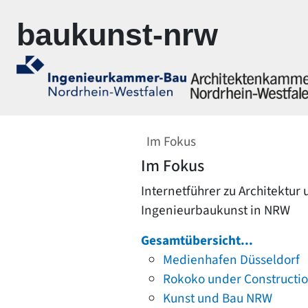
Zur Navigation springen
Zum Inhalt springen
baukunst-nrw
Im Fokus
Im Fokus
Internetführer zu Architektur
Ingenieurbaukunst in NRW
Gesamtübersicht...
Medienhafen Düsseldorf
Rokoko under Constructi
Kunst und Bau NRW