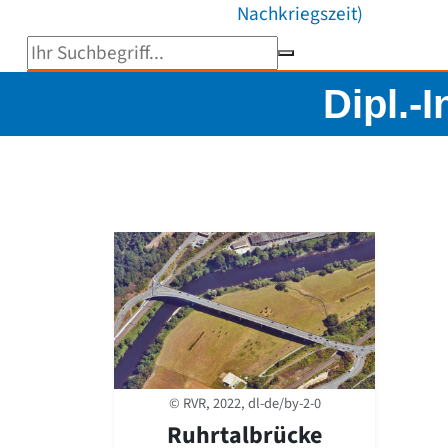
Nachkriegszeit)
Suchbegriff eingeben
Dipl.-
© RVR, 2022, dl-de/by-2-0
Ruhrtalbrücke