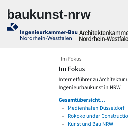
Zur Navigation springen
Zum Inhalt springen
baukunst-nrw
Im Fokus
Im Fokus
Internetführer zu Architektur
Ingenieurbaukunst in NRW
Gesamtübersicht...
Medienhafen Düsseldorf
Rokoko under Constructi
Kunst und Bau NRW