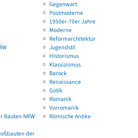
Gegenwart
Postmoderne
1950er-70er Jahre
Moderne
Reformarchitektur
NRW
Jugendstil
Historismus
Klassizismus
Barock
Renaissance
Gotik
Romanik
Vorromanik
er Bauten NRW
Römische Antike
Großbauten der