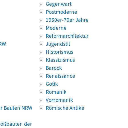
Gegenwart
Postmoderne
1950er-70er Jahre
Moderne
Reformarchitektur
NRW
Jugendstil
Historismus
Klassizismus
Barock
Renaissance
Gotik
Romanik
Vorromanik
er Bauten NRW
Römische Antike
Großbauten der