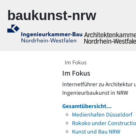
Zur Navigation springen
Zum Inhalt springen
baukunst-nrw
Im Fokus
Im Fokus
Internetführer zu Architektur
Ingenieurbaukunst in NRW
Gesamtübersicht...
Medienhafen Düsseldorf
Rokoko under Constructi
Kunst und Bau NRW