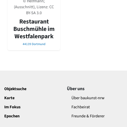
© Helfmann;
David Chipperfield
(Ausschnitt), Lizenz:
CC
Harald Deilmann
BY-SA 3.0
Gottfried Böhm
Restaurant
Schneider von Esleben
Peter Behrens
Buschmühle im
Auszeichnung vorbildlicher Bauten NRW 2020
Westfalenpark
Big Beautiful Buildings (Großbauten der Nachkriegszeit)
44139 Dortmund
Epochen
Gesamtübersicht...
Gegenwart
Postmoderne
1950er-70er Jahre
Moderne
Reformarchitektur
Über uns
Objektsuche
Jugendstil
Karte
Über baukunst-nrw
Historismus
Klassizismus
Im Fokus
Fachbeirat
Barock
Epochen
Freunde & Förderer
Renaissance
Gotik