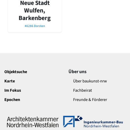
Neue Stadt
David Chipperfield
Harald Deilmann
Wulfen,
Gottfried Böhm
Barkenberg
Schneider von Esleben
46286 Dorsten
Peter Behrens
Auszeichnung vorbildlicher Bauten NRW 2020
Big Beautiful Buildings (Großbauten der Nachkriegszeit)
Epochen
Gesamtübersicht...
Gegenwart
Postmoderne
Über uns
Objektsuche
1950er-70er Jahre
Karte
Über baukunst-nrw
Moderne
Reformarchitektur
Im Fokus
Fachbeirat
Jugendstil
Epochen
Freunde & Förderer
Historismus
Klassizismus
Barock
Renaissance
Gotik