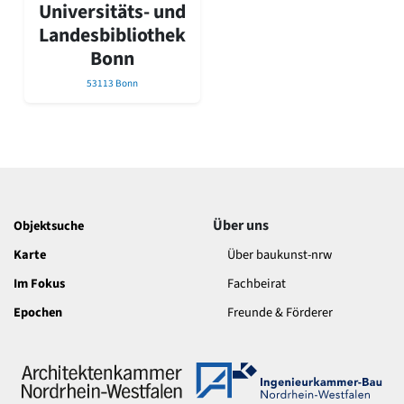
David Chipperfield
Universitäts- und
Harald Deilmann
Landesbibliothek
Gottfried Böhm
Bonn
Schneider von Esleben
Peter Behrens
53113 Bonn
Auszeichnung vorbildlicher Bauten NRW 2020
Big Beautiful Buildings (Großbauten der Nachkriegszeit)
Epochen
Gesamtübersicht...
Gegenwart
Postmoderne
Über uns
Objektsuche
1950er-70er Jahre
Karte
Über baukunst-nrw
Moderne
Reformarchitektur
Im Fokus
Fachbeirat
Jugendstil
Epochen
Freunde & Förderer
Historismus
Klassizismus
Barock
Renaissance
Gotik