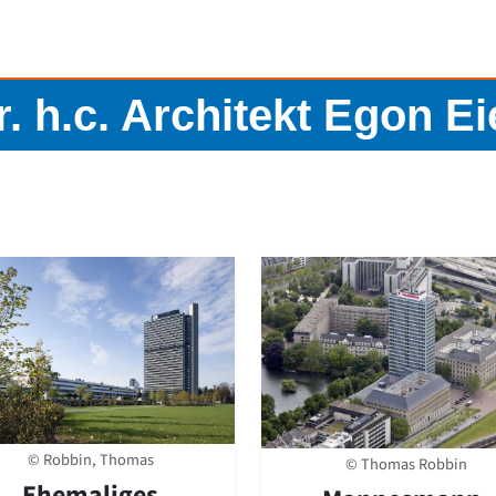
r. h.c. Architekt Egon 
© Robbin, Thomas
© Thomas Robbin
Ehemaliges