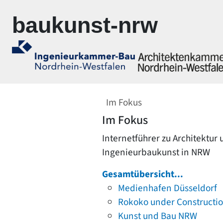
Zur Navigation springen
Zum Inhalt springen
baukunst-nrw
Im Fokus
Im Fokus
Internetführer zu Architektur
Ingenieurbaukunst in NRW
Gesamtübersicht...
Medienhafen Düsseldorf
Rokoko under Constructi
Kunst und Bau NRW