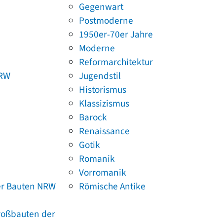
Gegenwart
Postmoderne
1950er-70er Jahre
Moderne
Reformarchitektur
NRW
Jugendstil
Historismus
Klassizismus
Barock
Renaissance
Gotik
Romanik
Vorromanik
er Bauten NRW
Römische Antike
Großbauten der