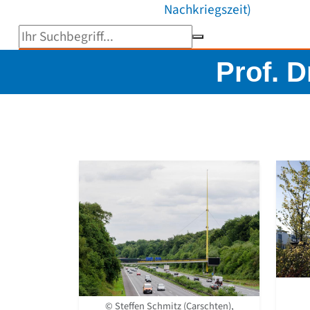
Nachkriegszeit)
Suchbegriff eingeben
Prof. D
© Steffen Schmitz (Carschten),