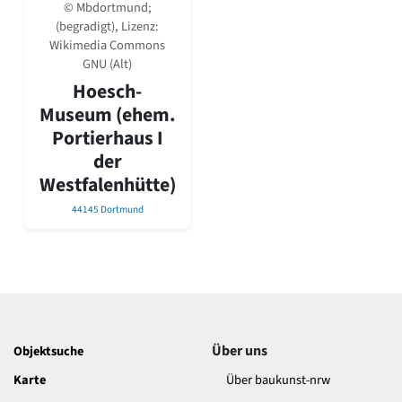
David Chipperfield
© Mbdortmund;
Harald Deilmann
(begradigt), Lizenz:
Wikimedia Commons
Gottfried Böhm
GNU (Alt)
Schneider von Esleben
Peter Behrens
Hoesch-
Auszeichnung vorbildlicher Bauten NRW 2020
Museum (ehem.
Big Beautiful Buildings (Großbauten der Nachkriegszeit)
Portierhaus I
Epochen
der
Gesamtübersicht...
Westfalenhütte)
Gegenwart
44145 Dortmund
Postmoderne
1950er-70er Jahre
Moderne
Reformarchitektur
Jugendstil
Historismus
Klassizismus
Über uns
Objektsuche
Barock
Renaissance
Karte
Über baukunst-nrw
Gotik