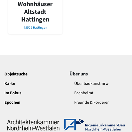
David Chipperfield
Wohnhäuser
Harald Deilmann
Altstadt
Gottfried Böhm
Hattingen
Schneider von Esleben
Peter Behrens
45525 Hattingen
Auszeichnung vorbildlicher Bauten NRW 2020
Big Beautiful Buildings (Großbauten der Nachkriegszeit)
Epochen
Gesamtübersicht...
Gegenwart
Postmoderne
Über uns
Objektsuche
1950er-70er Jahre
Karte
Über baukunst-nrw
Moderne
Reformarchitektur
Im Fokus
Fachbeirat
Jugendstil
Epochen
Freunde & Förderer
Historismus
Klassizismus
Barock
Renaissance
Gotik